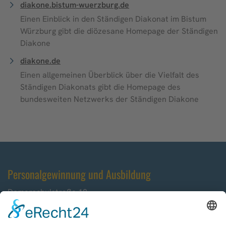
diakone.bistum-wuerzburg.de
Einen Einblick in den Ständigen Diakonat im Bistum
Würzburg gibt die diözesane Homepage der Ständigen
Diakone
diakone.de
Einen allgemeinen Überblick über die Vielfalt des
Ständigen Diakonats gibt die Homepage des
bundesweiten Netzwerks der Ständigen Diakone
Personalgewinnung und Ausbildung
Domerschulstraße 18
97070 Würzburg