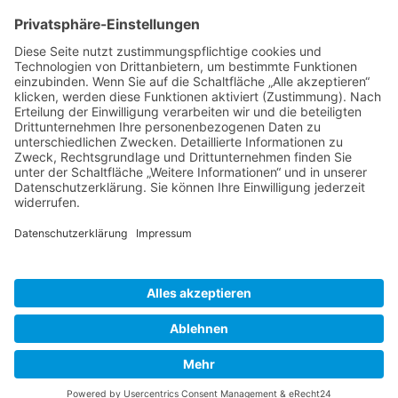
Tel: 0931/386-60400
E-Mail:
sekretariat.pua@bistum-wuerzburg.de
Kontakt
Anfrage direkt senden
Startseite
Zurück zur Startseite
© 2026 BISTUM WÜRZBURG
IMPRESSUM
|
DATENSCHUTZERKLÄRUNG
|
ERKLÄRUNG ZUR BARRIEREFREIHEIT
|
COOKIE-EINSTELLUNGEN